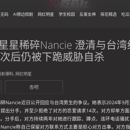
黄无码
AI擦边短剧
网红明星
学生校园
反差女神
探花精选
吃瓜
星星稀碎Nancie 澄清与台
14次后仍被下跪威胁自杀
最新爆料
,
网红明星
杏吧
碎Nancie近日公开回应与台湾男生的争议。她表示2024年9
提出分手，并至少拒绝了对方的恋爱请求14次。对方却单方
容。分手后，对方持续两年对她进行跟踪、蹲点、连环电话骚
ancie称自己保留对方联系方式主要是担心对方出事。对方指