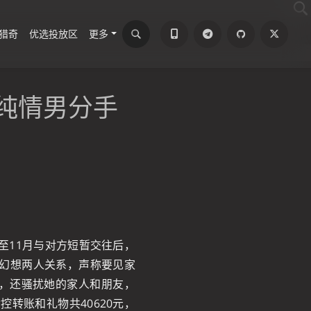
猎奇
优选投放区
更多
湾纯情男分手
月至11月与对方短暂交往后，
面幻想两人关系，声称要见家
扰，还骚扰她的家人和朋友，
控转账和礼物共40620元，