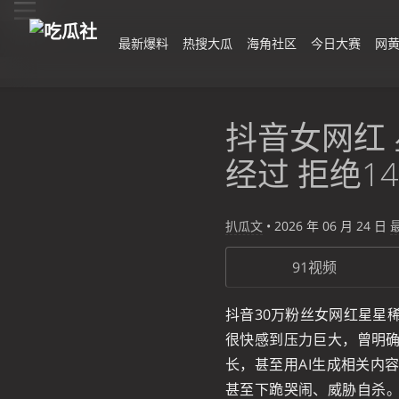
最新爆料
热搜大瓜
海角社区
今日大赛
网
抖音女网红 
经过 拒绝
扒瓜文
•
2026 年 06 月 24 日
91视频
抖音30万粉丝女网红星星稀
很快感到压力巨大，曾明确
长，甚至用AI生成相关内
甚至下跪哭闹、威胁自杀。N