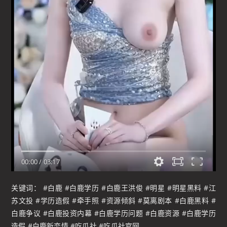
00:00
/
03:17
关键词： #白鹿 #白鹿学历 #白鹿王洪俊 #明星 #明星黑料 #江
苏文投 #学历造假 #牵手照 #资源倾斜 #莫离剧本 #白鹿黑料 #
白鹿争议 #白鹿投资内幕 #白鹿学历问题 #白鹿资源 #白鹿学历
造假 #白鹿新恋情 #吃瓜社 #吃瓜社官网