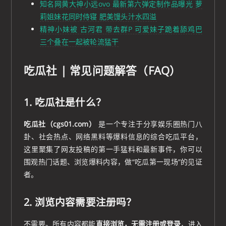
知名网黄大神小远ovo 最新第六弹定制作品曝光 萝
莉姐妹花同时侍寝 肥美馒头汁水四溢
精神小妹被 古河君 带去群P 可爱妹子跪着舔鸡巴
三个叠在一起被轮流猛干
吃瓜社 | 常见问题解答（FAQ）
1. 吃瓜社是什么？
吃瓜社（cgs01.com）
是一个专注于分享娱乐圈热门八
卦、社会热点、网络黑料等爆料信息的综合吃瓜平台，
这里聚集了网友投稿的第一手猛料和最新事件，你可以
围观热门话题、浏览爆料内容，做“吃瓜第一现场”的见证
者。
2. 浏览内容需要注册吗？
不需要。所有内容都能
直接浏览，无需注册或登录
，进入