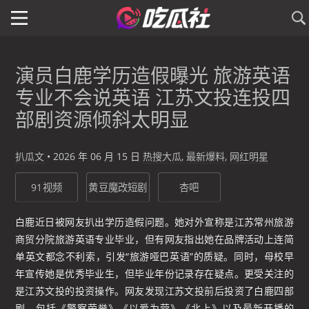
演员白鹿学历造假曝光 旅游英语
专业不会说英语 江苏文投连投四
部剧资源倾斜太明显
扒瓜文
•
2026 年 06 月 15 日
热搜大瓜
,
最新爆料
,
网红明星
91视频
黄豆魔改短剧
杏吧
白鹿近日被网友扒出学历造假问题。她对外宣称是江苏常州旅游
商贸分院旅游英语专业毕业，但有网友指出她在品牌活动上连简
单英文都念不利索，引发“旅游哑巴英语”的质疑。同时，母校早
年宣传她是优秀毕业生，但毕业年份记录存在疑点。更受关注的
是江苏文投的投资操作。网友发现江苏文投前后投资了白鹿四部
剧，包括《警察荣誉》《以爱为营》《北上》以及最新开播的