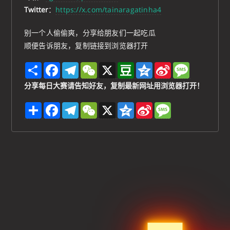
Twitter
：
https://x.com/tainaragatinha4
别一个人偷偷爽，分享给朋友们一起吃瓜
顺便告诉朋友，复制链接到浏览器打开
S
F
T
W
X
D
Q
S
M
h
a
e
e
o
z
i
e
a
c
l
C
u
o
n
s
分享每日大赛请告知好友，复制最新网址用浏览器打开！
r
e
e
h
b
n
a
s
e
b
g
a
a
e
W
a
分
F
T
W
X
Q
S
M
o
r
t
n
e
g
享
a
e
e
z
i
e
o
a
i
e
c
l
C
o
n
s
k
m
b
e
e
h
n
a
s
o
b
g
a
e
W
a
o
r
t
e
g
o
a
i
e
k
m
b
o