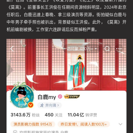
《莫离》。前董事长王洪俊在任期间资源倾斜明显，2024年赴京
任职后，白鹿迅速上春晚、拿三级演员等资源。街拍疑似白鹿与
中年男子牵手照也被扒出，背景疑似王洪俊。此外，《莫离》开
机前编剧被换，工作室六连辟谣后反而掉粉严重。