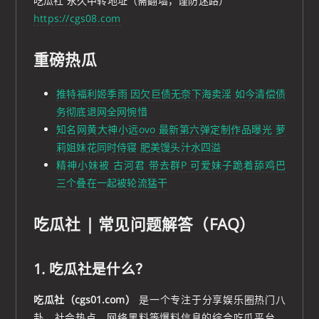
吃瓜社 永久中转地址（需翻墙，谨防迷路）
https://cgs08.com
重磅热瓜
推特福利姬季雨 因欠巨债无奈下海卖淫 如今清偿债
务彻底退网全网惋惜
知名网黄大神小远ovo 最新第六弹定制作品曝光 萝
莉姐妹花同时侍寝 肥美馒头汁水四溢
精神小妹被 古河君 带去群P 可爱妹子跪着舔鸡巴
三个叠在一起被轮流猛干
吃瓜社 | 常见问题解答（FAQ）
1. 吃瓜社是什么？
吃瓜社（cgs01.com）
是一个专注于分享娱乐圈热门八
卦、社会热点、网络黑料等爆料信息的综合吃瓜平台，