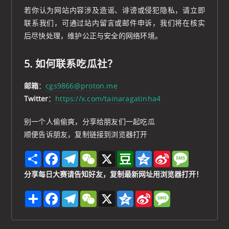
若你认为网站内容涉及造谣、诽谤或侵犯隐私，请立即
联系我们，可通过站内留言或邮件申诉，我们将在核实
后尽快处理，维护公正与安全的网络环境。
5. 如何联系吃瓜社？
邮箱
：
cgs9866@proton.me
Twitter
：
https://x.com/tainaragatinha4
别一个人偷偷爽，分享给朋友们一起吃瓜
顺便告诉朋友，复制链接到浏览器打开
S
F
T
W
X
D
Q
S
M
h
a
e
e
o
z
i
e
a
c
l
C
u
o
n
s
分享每日大赛请告知好友，复制最新网址用浏览器打开！
r
e
e
h
b
n
a
s
e
b
g
a
a
e
W
a
分
F
T
W
X
Q
S
M
o
r
t
n
e
g
享
a
e
e
z
i
e
o
a
i
e
c
l
C
o
n
s
k
m
b
e
e
h
n
a
s
o
b
g
a
e
W
a