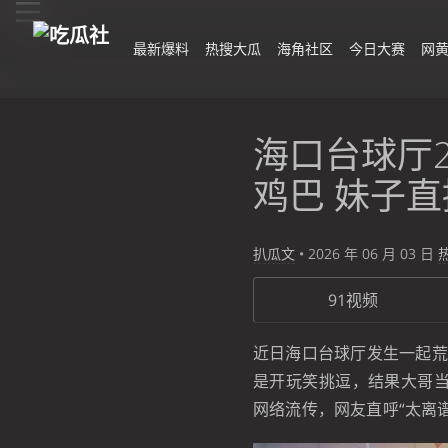
最新爆料
热搜大瓜
海角社区
今日大赛
网
海口台球厅
鸡巴 妹子
扒瓜文
•
2026 年 06 月 03 日
91视频
近日海口台球厅发生一起荒
是开玩笑挑逗，结果大哥
网络流传，网友直呼“太离