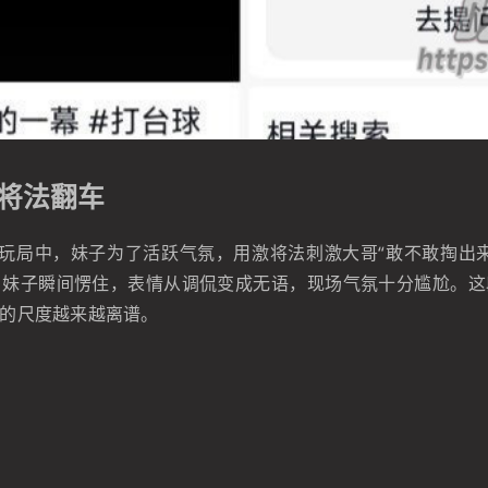
激将法翻车
陪玩局中，妹子为了活跃气氛，用激将法刺激大哥“敢不敢掏出
。妹子瞬间愣住，表情从调侃变成无语，现场气氛十分尴尬。这
的尺度越来越离谱。