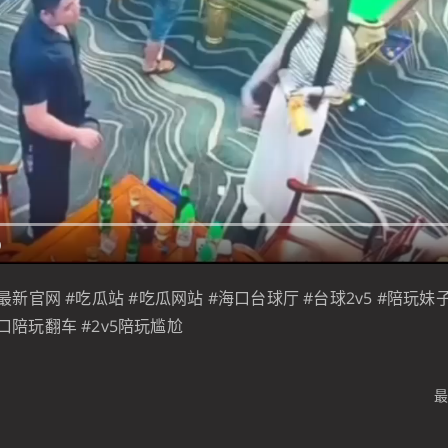
0
最新官网 #吃瓜站 #吃瓜网站 #海口台球厅 #台球2v5 #陪玩妹
口陪玩翻车 #2v5陪玩尴尬
最