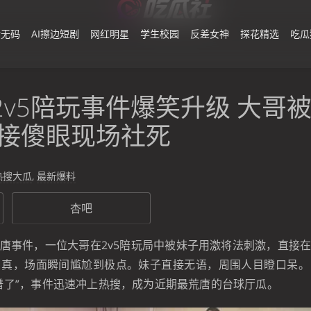
黄无码
AI擦边短剧
网红明星
学生校园
反差女神
探花精选
吃瓜
2v5陪玩事件爆笑升级 大哥
直接傻眼现场社死
热搜大瓜
,
最新爆料
杏吧
唐事件，一位大哥在2v5陪玩局中被妹子用激将法刺激，直接
当真，场面瞬间尴尬到极点。妹子直接无语，周围人目瞪口呆。
谱了”，事件迅速冲上热搜，成为近期最荒唐的台球厅瓜。