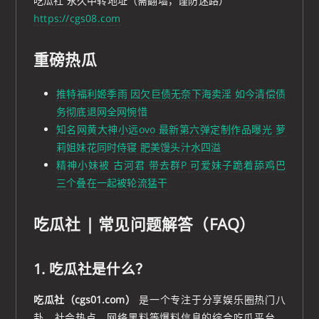
吃瓜社 永久中转地址（需翻墙，谨防迷路）
https://cgs08.com
重磅热瓜
推特福利姬季雨 因欠巨债无奈下海卖淫 如今清偿债
务彻底退网全网惋惜
知名网黄大神小远ovo 最新第六弹定制作品曝光 萝
莉姐妹花同时侍寝 肥美馒头汁水四溢
精神小妹被 古河君 带去群P 可爱妹子跪着舔鸡巴
三个叠在一起被轮流猛干
吃瓜社 | 常见问题解答（FAQ）
1. 吃瓜社是什么？
吃瓜社（cgs01.com）
是一个专注于分享娱乐圈热门八
卦、社会热点、网络黑料等爆料信息的综合吃瓜平台，