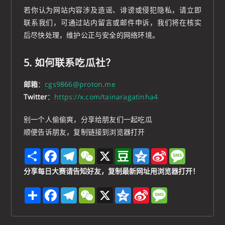
若你认为网站内容涉及造谣、诽谤或侵犯隐私，请立即
联系我们，可通过站内留言或邮件申诉，我们将在核实
后尽快处理，维护公正与安全的网络环境。
5. 如何联系吃瓜社？
邮箱
：
cgs9866@proton.me
Twitter
：
https://x.com/tainaragatinha4
别一个人偷偷爽，分享给朋友们一起吃瓜
顺便告诉朋友，复制链接到浏览器打开
S
F
T
W
X
D
Q
S
M
h
a
e
e
o
z
i
e
a
c
l
C
u
o
n
s
分享每日大赛请告知好友，复制最新网址用浏览器打开！
r
e
e
h
b
n
a
s
e
b
g
a
a
e
W
a
分
F
T
W
X
Q
S
M
o
r
t
n
e
g
享
a
e
e
z
i
e
o
a
i
e
c
l
C
o
n
s
k
m
b
e
e
h
n
a
s
o
b
g
a
e
W
a