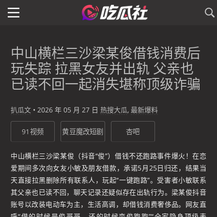
中山横栏三沙梁某俊借钱消费后
玩失踪 拉黑女友并出轨 父亲也
已读不回一起消失堪称顶级诈骗
扒瓜文
•
2026 年 05 月 27 日
热搜大瓜
,
最新爆料
91视频
黄豆魔改短剧
杏吧
中山横栏三沙梁某俊（抖音“俊”）借钱不还跑路事件爆火！在恋
爱期间多次向女友小敏及朋友借款，承诺5月25日归还，结果当
天直接拉黑删除所有联系人，玩起“一键跑路”。受害者小敏联系
其父亲也已读不回，聊天记录还疑似存在出轨行为。梁某俊抖音
账号以改装电动车为主，生活高调，却借钱消费奢侈品。网友直
呼“借的时候是俊哥哥，还的时候变俊跑跑”“全家隐身顶级表