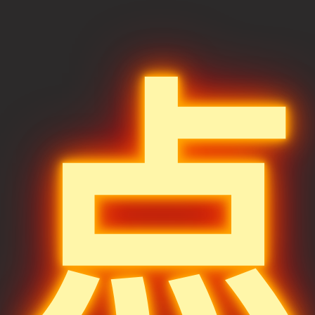
o
r
t
e
g
o
a
i
e
k
m
b
o
点