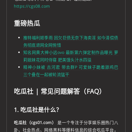
https://cgs08.com
重磅热瓜
推特福利姬季雨 因欠巨债无奈下海卖淫 如今清偿债
务彻底退网全网惋惜
知名网黄大神小远ovo 最新第六弹定制作品曝光 萝
莉姐妹花同时侍寝 肥美馒头汁水四溢
精神小妹被 古河君 带去群P 可爱妹子跪着舔鸡巴
三个叠在一起被轮流猛干
吃瓜社 | 常见问题解答（FAQ）
1. 吃瓜社是什么？
吃瓜社（cgs01.com）
是一个专注于分享娱乐圈热门八
卦、社会热点、网络黑料等爆料信息的综合吃瓜平台，