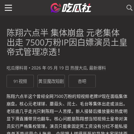
陈翔六点半 集体崩盘 元老集体
出走 7500万粉IP因白嫖演员土皇
帝式管理凉透！
吃瓜爆料哥
•
2026 年 05 月 19 日
热搜大瓜
,
最新爆料
91视频
黄豆魔改短剧
杏吧
陈翔六点半这个曾经全网7500万粉的短视频老牌IP现在面临集体
崩盘。核心元老球球、蘑菇头、闰土、毛台等集体出走或淡出。
老班底几乎走光只剩陈翔一人苦撑。新人接替后播放量和热度明
显下滑直播带货也翻车。核心问题是陈翔想当短视频土皇帝对演
员实行严格集权管理。演员只能拿固定死工资没有分红不能私接
商单不能运营个人账号。合同把人绑得死死的导致大家因钱而