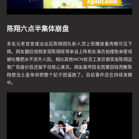
陈翔六点半集体崩盘
多名元老官宣或淡出后陈翔团队新人顶上但播放量肉眼可见下
降。网友翻旧视频发现陈翔经常亲自上阵和女演员拍搂抱亲密戏
被吐槽肥水不流外人田。相比其他MCN给员工发巨额奖金陈翔这
里广告报价低还留不住核心演员。网友直呼因名而聚因钱而散陈
翔想当土皇帝却把整个妃子团逼跑了。目前事件还在持续发酵
中。