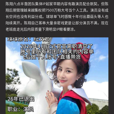
陈翔六点半靠团队集体IP起家早期内容有趣演员配合默契。但陈
翔后期管理越来越集权把7500万粉大号当个人工具。演员没有成
长空间也没有利益分成。球球单飞时感慨十年付出蘑菇头等人也
陆续离开。陈翔自己客串大量亲密戏更是让部分演员不满。现在
老班底走光后内容质量下滑明显IP眼看要凉。