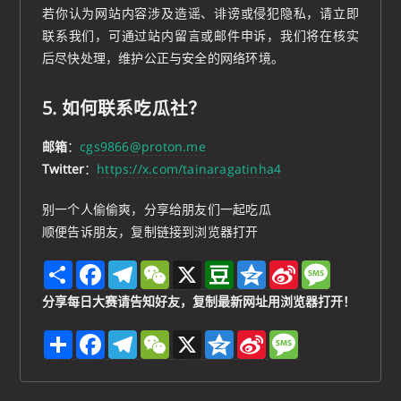
若你认为网站内容涉及造谣、诽谤或侵犯隐私，请立即
联系我们，可通过站内留言或邮件申诉，我们将在核实
后尽快处理，维护公正与安全的网络环境。
5. 如何联系吃瓜社？
邮箱
：
cgs9866@proton.me
Twitter
：
https://x.com/tainaragatinha4
别一个人偷偷爽，分享给朋友们一起吃瓜
顺便告诉朋友，复制链接到浏览器打开
S
F
T
W
X
D
Q
S
M
h
a
e
e
o
z
i
e
a
c
l
C
u
o
n
s
分享每日大赛请告知好友，复制最新网址用浏览器打开！
r
e
e
h
b
n
a
s
e
b
g
a
a
e
W
a
分
F
T
W
X
Q
S
M
o
r
t
n
e
g
享
a
e
e
z
i
e
o
a
i
e
c
l
C
o
n
s
k
m
b
e
e
h
n
a
s
o
b
g
a
e
W
a