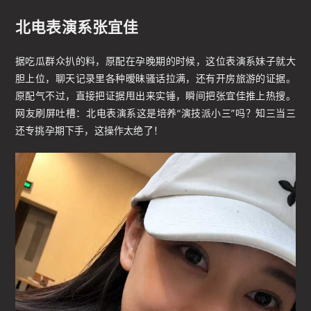
北电表演系张宜佳
据吃瓜群众扒的料，原配在孕晚期的时候，这位表演系妹子就大
胆上位，聊天记录里各种暧昧骚话拉满，还有开房旅游的证据。
原配气不过，直接把证据甩出来实锤，瞬间把张宜佳推上热搜。
网友刷屏吐槽：北电表演系这是培养“演技派小三”吗？知三当三
还专挑孕期下手，这操作太绝了！