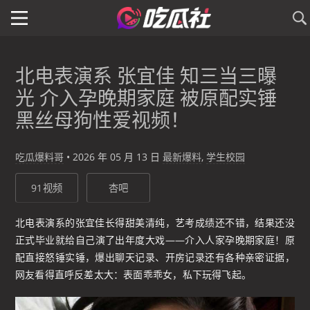
北电表演系 张宜佳 知三当三曝
光 介入孕晚期家庭 被原配实锤
黑丝母狗性爱视频！
吃瓜爆料哥
•
2026 年 05 月 13 日
最新爆料
,
学生校园
91视频
杏吧
北电表演系的张宜佳长得甜美清纯，艺考成绩还不错，结果还没
正式毕业就给自己演了出年度大戏——介入人家孕晚期家庭！原
配直接怒锤实锤，爆出聊天记录、开房记录还有各种亲密证据，
网友看得直呼反差太大：表面乖乖女，私下玩得飞起。