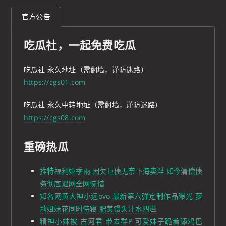
官方公告
吃瓜社，一起免费吃瓜
吃瓜社 永久地址（需翻墙，谨防迷路）
https://cgs01.com
吃瓜社 永久中转地址（需翻墙，谨防迷路）
https://cgs08.com
重磅热瓜
推特福利姬季雨 因欠巨债无奈下海卖淫 如今清偿债
务彻底退网全网惋惜
知名网黄大神小远ovo 最新第六弹定制作品曝光 萝
莉姐妹花同时侍寝 肥美馒头汁水四溢
精神小妹被 古河君 带去群P 可爱妹子跪着舔鸡巴