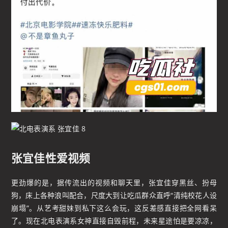
张宜佳性爱视频
更劲爆的是，据传流出的视频和聊天里，张宜佳穿黑丝、扮母
狗，床上各种浪叫配合，尺度大到让吃瓜群众直呼“清纯校花人设
崩塌”。从艺考甜妹到私下这么会玩，这反差感直接把全网看呆
了。现在北电表演系女神直接自毁前程，未来星途怕是要凉凉，