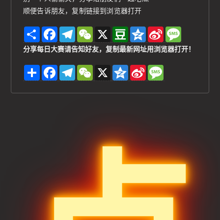
顺便告诉朋友，复制链接到浏览器打开
S
F
T
W
X
D
Q
S
M
h
a
e
e
o
z
i
e
a
c
l
C
u
o
n
s
分享每日大赛请告知好友，复制最新网址用浏览器打开！
r
e
e
h
b
n
a
s
e
b
g
a
a
e
W
a
分
F
T
W
X
Q
S
M
o
r
t
n
e
g
享
a
e
e
z
i
e
o
a
i
e
c
l
C
o
n
s
k
m
b
e
e
h
n
a
s
o
b
g
a
e
W
a
o
r
t
e
g
o
a
i
e
k
m
b
o