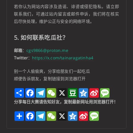
若你认为网站内容涉及造谣、诽谤或侵犯隐私，请立即
联系我们，可通过站内留言或邮件申诉，我们将在核实
后尽快处理，维护公正与安全的网络环境。
5. 如何联系吃瓜社？
邮箱
：
cgs9866@proton.me
Twitter
：
https://x.com/tainaragatinha4
别一个人偷偷爽，分享给朋友们一起吃瓜
顺便告诉朋友，复制链接到浏览器打开
S
F
T
W
X
D
Q
S
M
h
a
e
e
o
z
i
e
a
c
l
C
u
o
n
s
分享每日大赛请告知好友，复制最新网址用浏览器打开！
r
e
e
h
b
n
a
s
e
b
g
a
a
e
W
a
分
F
T
W
X
Q
S
M
o
r
t
n
e
g
享
a
e
e
z
i
e
o
a
i
e
c
l
C
o
n
s
k
m
b
e
e
h
n
a
s
o
b
g
a
e
W
a