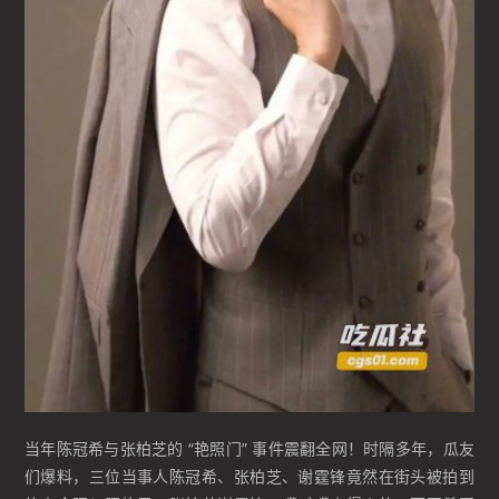
当年陈冠希与张柏芝的 “艳照门” 事件震翻全网！时隔多年，瓜友
们爆料，三位当事人陈冠希、张柏芝、谢霆锋竟然在街头被拍到