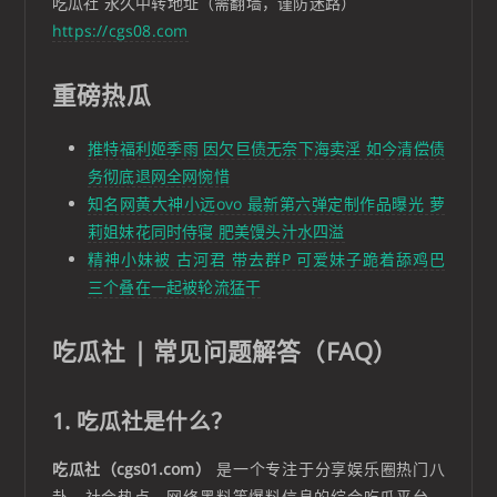
吃瓜社 永久中转地址（需翻墙，谨防迷路）
https://cgs08.com
重磅热瓜
推特福利姬季雨 因欠巨债无奈下海卖淫 如今清偿债
务彻底退网全网惋惜
知名网黄大神小远ovo 最新第六弹定制作品曝光 萝
莉姐妹花同时侍寝 肥美馒头汁水四溢
精神小妹被 古河君 带去群P 可爱妹子跪着舔鸡巴
三个叠在一起被轮流猛干
吃瓜社 | 常见问题解答（FAQ）
1. 吃瓜社是什么？
吃瓜社（cgs01.com）
是一个专注于分享娱乐圈热门八
卦、社会热点、网络黑料等爆料信息的综合吃瓜平台，