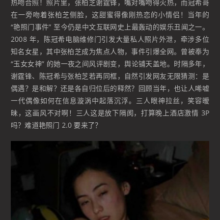
热吻合照！照片里，张柏芝谢霆锋，嘴对嘴吻得火热，而冠希哥
在一旁吻着张柏芝侧脸，这甜蜜得像刚热恋的小情侣！当年的
“艳照门事件” 至今仍是中文互联网史上最轰动的娱乐丑闻之一。
2008 年，陈冠希电脑维修门引发大量私人照片外泄，牵涉多位
知名女星，其中张柏芝成为焦点人物，事件引爆全网。曾被奉为
“玉女女神” 的她一夜之间风评剧变，舆论铺天盖地。时隔多年，
谢霆锋、陈冠希与张柏芝若再同框，自然引发网友无限猜测：是
偶遇？是和解？还是各自归位后的释然？回顾当年，也让人唏嘘
一代偶像如何在信息漩涡中起落沉浮。三人眼神拉丝，笑容暧
昧，这画风不对啊！三人这是放下隔阂，打算晚上酒店激情 3P
吗？难道艳照门 2.0 要来了？